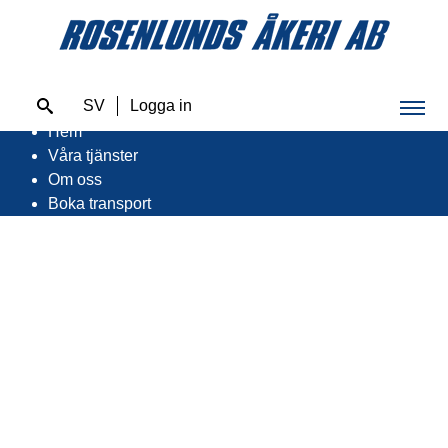
Menu
Szukasz autentycznego kasyna online? Wejdź na
Betwest
i ciesz się emocjami dzięki prawdziwym
krupierom, którzy przeniosą Cię do świata pełnego
SV
Logga in
adrenaliny w czasie rzeczywistym!
Hem
Våra tjänster
Om oss
Boka transport
Skip
to
content
Chaufför på heltid