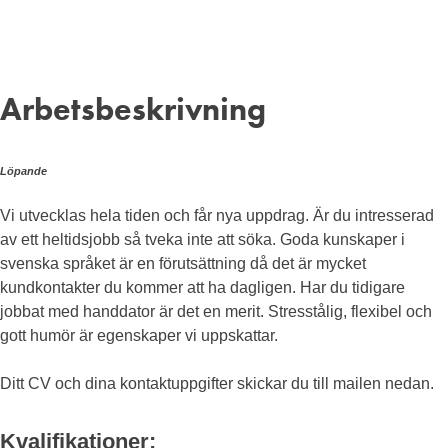
Arbetsbeskrivning
Löpande
Vi utvecklas hela tiden och får nya uppdrag. Är du intresserad
av ett heltidsjobb så tveka inte att söka. Goda kunskaper i
svenska språket är en förutsättning då det är mycket
kundkontakter du kommer att ha dagligen. Har du tidigare
jobbat med handdator är det en merit. Stresstålig, flexibel och
gott humör är egenskaper vi uppskattar.
Ditt CV och dina kontaktuppgifter skickar du till mailen nedan.
Kvalifikationer: