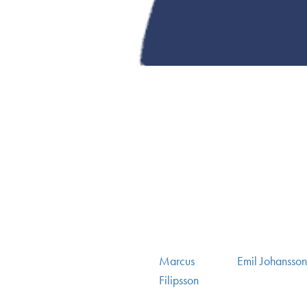
Post
Marcus
Emil Johansson
navigation
Filipsson