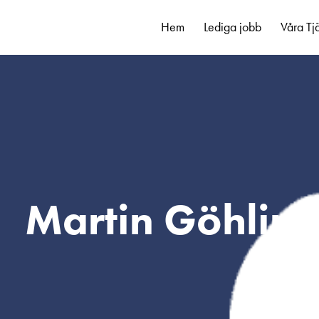
Hem
Lediga jobb
Våra Tj
Martin Göhlin