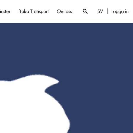
SV
Logga in
änster
Boka Transport
Om oss