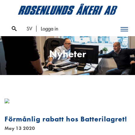
Skip
to
content
SV
Logga in
Nyheter
Förmånlig rabatt hos Batterilagret!
May 13 2020