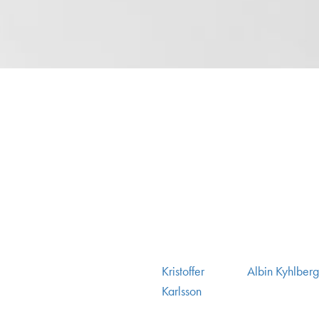
Post
Kristoffer
Albin Kyhlberg
navigation
Karlsson