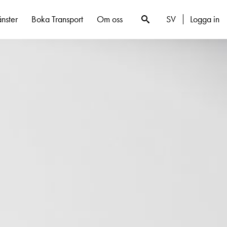
SV
Logga in
änster
Boka Transport
Om oss